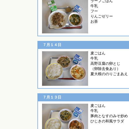
ラープごはん
牛乳
フー
りんごゼリー
お茶
７月１４日
麦ごは
牛乳
高野豆腐の卵とじ
（卵除去食あり）
夏大根ののりごまあえ
７月１３日
麦ごは
牛乳
豚肉となすのみそ炒め
ひじきの和風サラダ