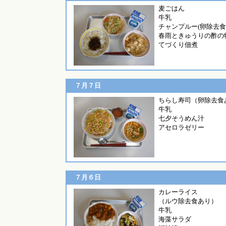
麦ご
牛乳
チャンプルー(卵除去食
春雨ときゅうりの酢の
てづくり佃煮
７月７日
ちらし寿司（卵除去食
牛乳
七夕そうめん汁
アセロラゼリー
７月６日
カレーライ
（ルウ除去食あり）
牛乳
海藻サラダ