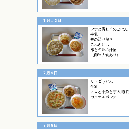
７月１２日
ツナと青じそのごはん
牛乳
鶏の照り焼き
こふきいも
卵と冬瓜の汁物
（卵除去食あり）
７月９日
サラダう
牛乳
大豆と小魚と芋の揚げ
カクテルポンチ
７月８日