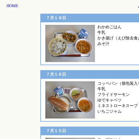
HOME
７月１９日
わかめご
牛乳
かき揚げ（えび除去食
みそ汁
７月１６日
コッペパン（個包装入
牛乳
フライドサーモン
ゆでキャベツ
ミネストローネスープ
いちごジャム
７月１５日