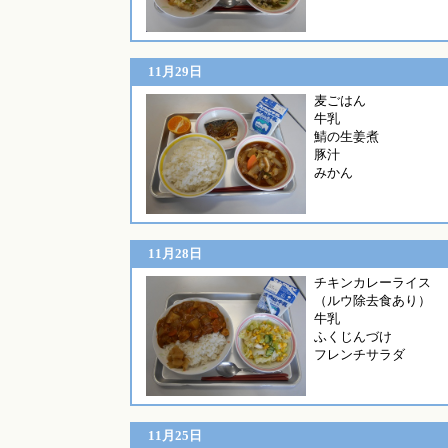
11月29日
麦ご
牛乳
鯖の生姜煮
豚汁
みかん
11月28日
チキンカレーライス
（ルウ除去食あり）
牛乳
ふくじんづけ
フレンチサラダ
11月25日