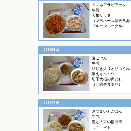
ペンネアラビ
牛乳
大根サラダ
（マヨネーズ除去食あ
プルーンヨーグルト
11月24日
麦ご
牛乳
ひじき入りとりつくね
添えキャベツ
切干大根の卵とじ
（卵除去食あり）
11月22日
さつまい
牛乳
鰹と大豆の揚げ煮
ミニトマト