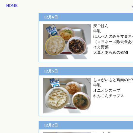
HOME
12月6日
麦ご
牛乳
はんぺんのみそマヨネ
（マヨネーズ除去食あ
そえ野菜
大豆とあらめの煮物
12月5日
じゃがいもと鶏肉のピ
牛乳
オニオンスープ
れんこんチップス
12月2日