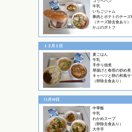
コッペ
牛乳
いちごジャム
豚肉とポテトのチーズ
（チーズ除去食あり）
かぶのポトフ
１２月１日
麦ごは
牛乳
手作り佃煮
厚揚げと春雨の炒め煮
キャベツと卵の和風サ
（卵除去食あり）
11月30日
中華
牛乳
わかめスープ
（卵除去食あり）
大学芋