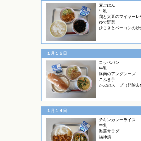
麦ご
牛乳
鶏と大豆のマイヤーレ
ゆで野菜
ひじきとベーコンの炒
１月１５日
コッペ
牛乳
豚肉のアングレーズ
こふき芋
かぶのスープ（卵除去
１月１４日
チキンカレーライス
牛乳
海藻サラダ
福神漬