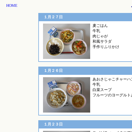
HOME
１月２７日
麦ごはん
牛乳
肉じゃが
和風サラダ
手作りふりかけ
１月２６日
あおさじゃこチャーハ
牛乳
白菜スープ
フルーツのヨーグルト
１月２３日