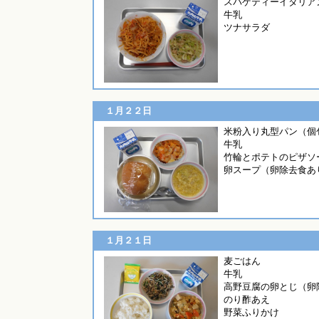
スパゲティーイタリア
牛乳
ツナサラダ
１月２２日
米粉入り丸型パン（個
牛乳
竹輪とポテトのピザソ
卵スープ（卵除去食あ
１月２１日
麦ご
牛乳
高野豆腐の卵とじ（卵
のり酢あえ
野菜ふりかけ