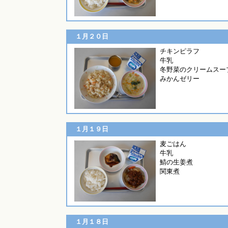
１月２０日
チキンピ
牛乳
冬野菜のクリームスー
みかんゼリー
１月１９日
麦ごはん
牛乳
鯖の生姜煮
関東煮
１月１８日