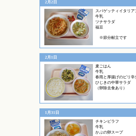
2月2日
スパゲッティイ
牛乳
ツナサラダ
福豆
※節分献立です
2月1日
麦ご
牛乳
春雨と厚揚げのピリ辛
ひじきの中華サラダ
（卵除去食あり）
1月31日
チキンピ
牛乳
かぶの卵スープ