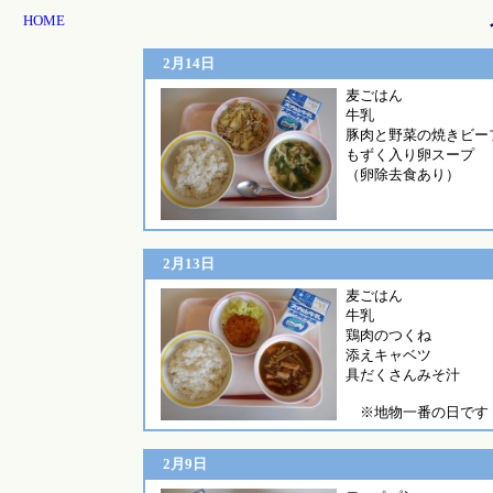
HOME
2月14日
麦ご
牛乳
豚肉と野菜の焼きビー
もずく入り卵スープ
（卵除去食あり）
2月13日
麦ごは
牛乳
鶏肉のつくね
添えキャベツ
具だくさんみそ汁
※地物一番の日です
2月9日