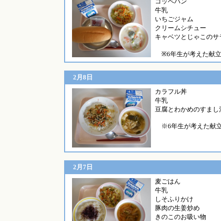
コッ
牛乳
いちごジャム
クリームシチュー
キャベツとじゃこのサ
※6年生が考えた献
2月8日
カラフ
牛乳
豆腐とわかめのすまし
※6年生が考えた献
2月7日
麦ご
牛乳
しそふりかけ
豚肉の生姜炒め
きのこのお吸い物