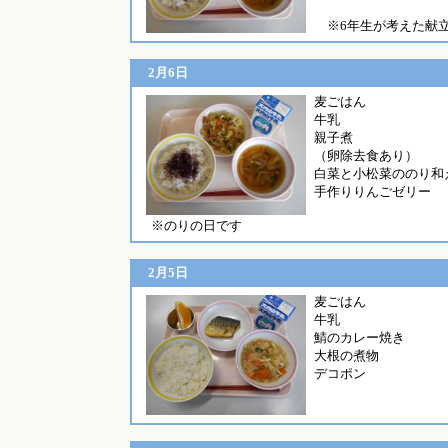
※6年生が考えた献
2月6日
麦ご
牛乳
親子煮
（卵除去食あり）
白菜と小松菜ののり和
手作りりんごゼリー
※のりの日です
2月5日
麦
牛乳
鯖のカレー焼き
大根の煮物
デコポン