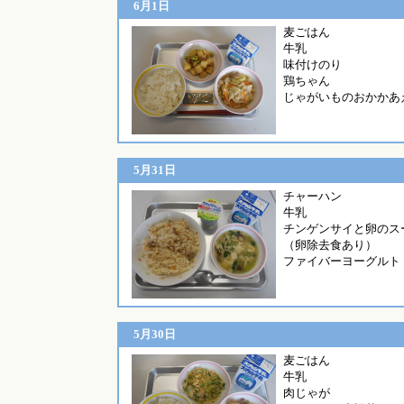
6月1日
麦ご
牛乳
味付けのり
鶏ちゃん
じゃがいものおかかあ
5月31日
チャーハ
牛乳
チンゲンサイと卵のス
（卵除去食あり）
ファイバーヨーグルト
5月30日
麦
牛乳
肉じゃが