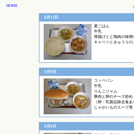
HOME
6月12日
麦
牛乳
厚揚げとと鶏肉の味噌
キャベツときゅうりの
6月9日
コッ
牛乳
りんごジャム
豚肉と卵のチーズ炒め
（卵・乳製品除去食あ
じゃがいものスープ煮
6月8日