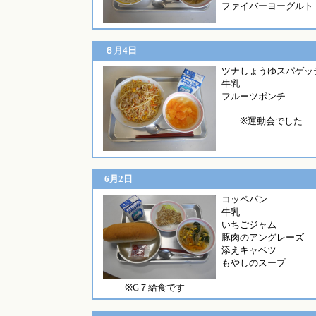
ファイバーヨーグルト
６月4日
ツナしょうゆ
牛乳
フルーツポンチ
※運動会でした
6月2日
コッペ
牛乳
いちごジャム
豚肉のアングレーズ
添えキャベツ
もやしのスープ
※G７給食です