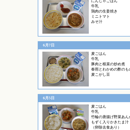
にんじ
牛乳
鶏肉の生姜焼き
ミニトマト
みそ汁
6月7日
麦ご
牛乳
豚肉と根菜の炒め煮
春雨とわかめの酢のも
麦こがし豆
6月5日
麦ご
牛乳
竹輪の唐揚げ野菜あん
もずく入りかきたま汁
（卵除去食あり）