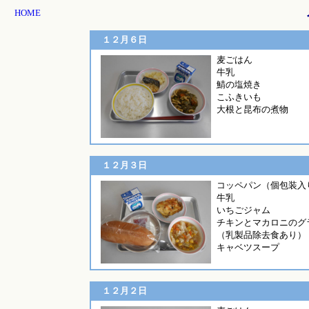
HOME
１２月６日
麦ごはん
牛乳
鯖の塩焼き
こふきいも
大根と昆布の煮物
１２月３日
コッペパン（個包
牛乳
いちごジャム
チキンとマカロニのグ
（乳製品除去食あり）
キャベツスープ
１２月２日