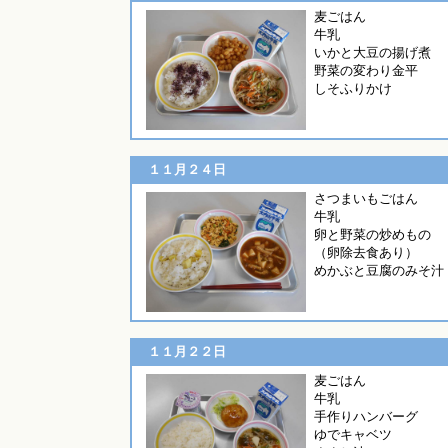
麦ごは
牛乳
いかと大豆の揚げ煮
野菜の変わり金平
しそふりかけ
１１月２４日
さつまいもご
牛乳
卵と野菜の炒めもの
（卵除去食あり）
めかぶと豆腐のみそ汁
１１月２２日
麦ごは
牛乳
手作りハンバーグ
ゆでキャベツ