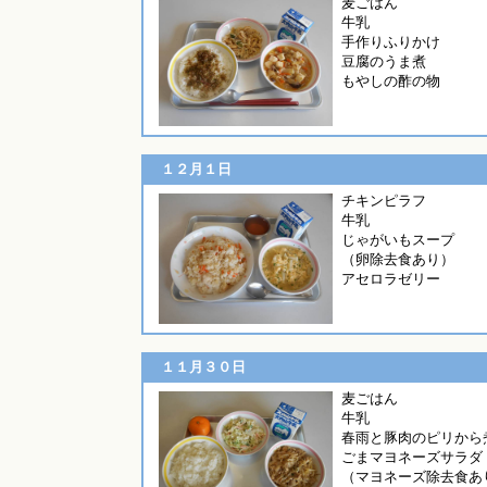
麦ごはん
牛乳
手作りふりかけ
豆腐のうま煮
もやしの酢の物
１２月１日
チキンピラフ
牛乳
じゃがいもスープ
（卵除去食あり）
アセロラゼリー
１１月３０日
麦ごは
牛乳
春雨と豚肉のピリから
ごまマヨネーズサラダ
（マヨネーズ除去食あ