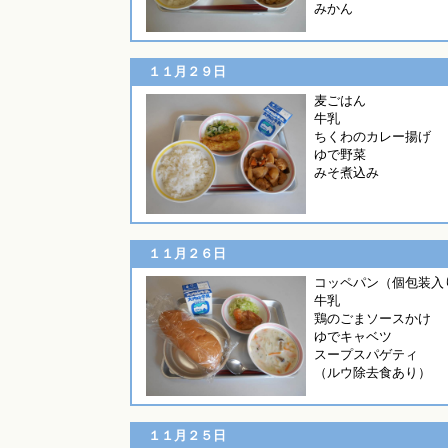
みかん
１１月２９日
麦ごは
牛乳
ちくわのカレー揚げ
ゆで野菜
みそ煮込み
１１月２６日
コッペパン（個包装入
牛乳
鶏のごまソースかけ
ゆでキャベツ
スープスパゲティ
（ルウ除去食あり）
１１月２５日