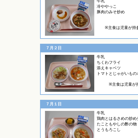
牛
冷ややっこ
豚肉のみそ炒め
※主食は児童が持
７月２日
牛
ちくわフライ
添えキャベツ
トマトとじゃがいもの
※主食は児童が
７月１日
牛
鶏肉とはるさめの炒め
たこともやしの酢の物
とうもろこし