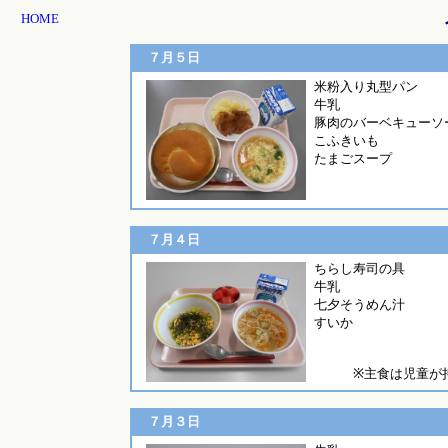
HOME
７月５日
米粉入り
牛乳
豚肉のバーベキューソ
こふきいも
たまごスープ
７月４日
ちらし寿
牛乳
七夕そうめん汁
すいか
※主食は児童が
７月３日