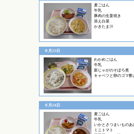
麦ご
牛乳
豚肉の生姜焼き
添え白菜
かきたま汁
６月25日
わか
牛乳
新じゃがのそぼろ煮
キャベツと卵のゴマ酢
６月24日
麦ご
牛乳
いかとさつまいものあ
ミニトマト