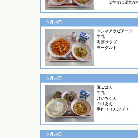
※主食は児童が
６月28日
ペンネアラ
牛乳
海藻サラダ
ヨーグルト
６月27日
麦ご
牛乳
けいちゃん
のりあえ
手作りりんごゼリー
６月26日