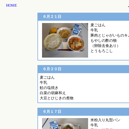
HOME
６月２１日
麦ご
牛乳
豚肉とじゃがいものキ
もやしの酢の物
（卵除去食あり）
とうもろこし
６月２０日
麦ごはん
牛乳
鮭の塩焼き
白菜の胡麻和え
大豆とひじきの煮物
６月１７日
米粉入り丸型パ
牛乳