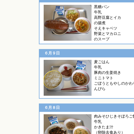
黒糖パン
牛乳
高野豆腐とイカ
の揚煮
そえキャベツ
野菜とマカロニ
のスープ
６月９日
麦ごは
牛乳
豚肉の生姜焼き
ミニトマト
ごぼうともやしのかわ
んぴら
６月８日
肉みそひじきそぼろご
牛乳
かきたま汁
（卵除去食あり）