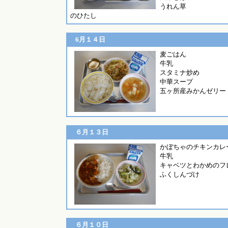
うれん草
のひたし
6月１４日
麦ごは
牛乳
スタミナ炒め
中華スープ
五ヶ所産みかんゼリー
６月１３日
かぼちゃのチキン
牛乳
キャベツとわかめのフ
ふくしんづけ
６月１０日