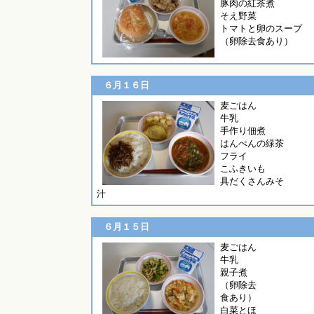
豚肉の紅茶煮
そえ野菜
トマトと卵のスープ
（卵除去食あり）
６月１６日
麦ごはん
牛乳
手作り佃煮
はんぺんの緑茶
フライ
こふきいも
具だくさんみそ
汁
６月１５日
麦ごはん
牛乳
親子煮
（卵除去
食あり）
白菜とほ