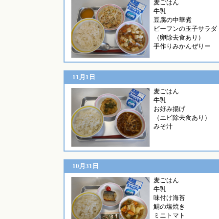
麦ご
牛乳
豆腐の中華煮
ビーフンの玉子サラダ
（卵除去食あり）
手作りみかんぜりー
11月1日
麦ごはん
牛乳
お好み揚げ
（エビ除去食あり）
みそ汁
10月31日
麦
牛乳
味付け海苔
鯖の塩焼き
ミニトマト