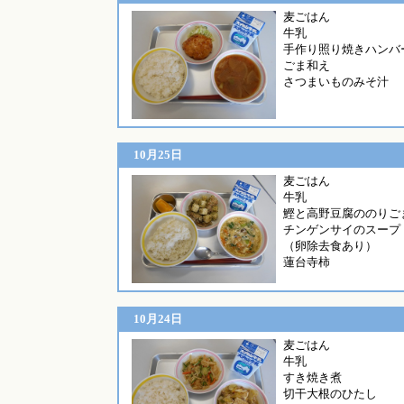
麦ごは
牛乳
手作り照り焼きハンバ
ごま和え
さつまいものみそ汁
10月25日
麦ごは
牛乳
鰹と高野豆腐ののりご
チンゲンサイのスープ
（卵除去食あり）
蓮台寺柿
10月24日
麦ごはん
牛乳
すき焼き煮
切干大根のひたし