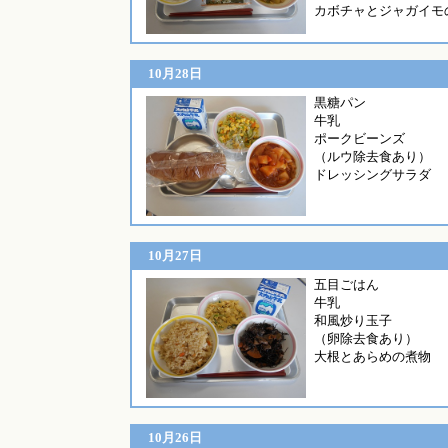
カボチャとジャガイモ
10月28日
黒糖パ
牛乳
ポークビーンズ
（ルウ除去食あり）
ドレッシングサラダ
10月27日
五目ご
牛乳
和風炒り玉子
（卵除去食あり）
大根とあらめの煮物
10月26日