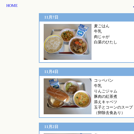
HOME
11月7日
麦ごはん
牛乳
肉じゃが
白菜のひたし
11月4日
コッペ
牛乳
りんごジャム
豚肉の紅茶煮
添えキャベツ
玉子とコーンのスープ
（卵除去食あり）
11月2日